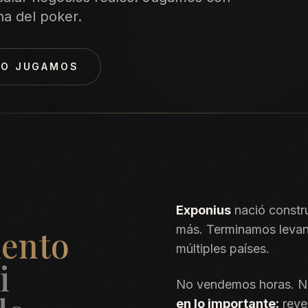
ina del poker.
O JUGAMOS
Exponius
nació constr
más. Terminamos leva
iento
múltiples países.
i
No vendemos horas. N
en lo importante:
reve