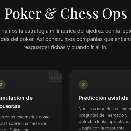
Poker & Chess Ops
namos la estrategia milimétrica del ajedrez con la lect
ades del poker. Así construimos compañías que entie
resguardar fichas y cuándo ir all in.
🎰
2
3
imulación de
Predicción asistida
puestas
Nuestros modelos anticipa
preguntas del mercado y
orremos escenarios como
detectan leaks operativos.
ichas sobre una mesa de
Llegás con la respuesta
oker. Calculamos