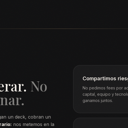
Compartimos rie
erar.
No
No pedimos fees por ade
nar.
capital, equipo y tecnol
ganamos juntos.
egan un deck, cobran un
rario:
nos metemos en la