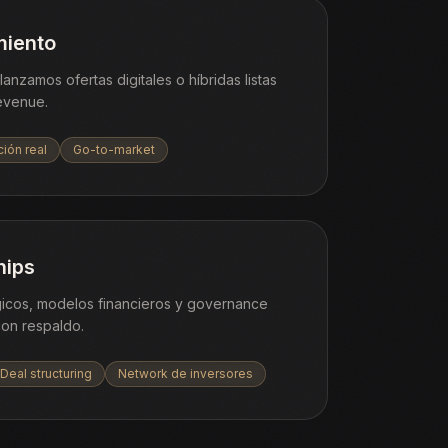
miento
anzamos ofertas digitales o híbridas listas
evenue.
ción real
Go-to-market
hips
gicos, modelos financieros y governance
con respaldo.
Deal structuring
Network de inversores