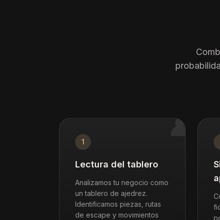
Combi
probabilid
♟
1
Lectura del tablero
S
a
Analizamos tu negocio como
un tablero de ajedrez.
C
Identificamos piezas, rutas
f
de escape y movimientos
p