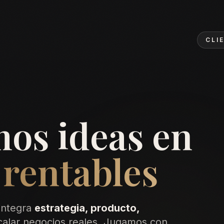
CLI
os ideas en
rentables
integra
estrategia, producto,
alar negocios reales. Jugamos con