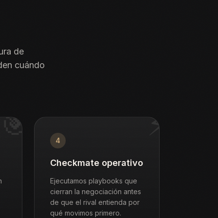
ura de
nden cuándo
🎯
⚡
4
Checkmate operativo
n
Ejecutamos playbooks que
cierran la negociación antes
de que el rival entienda por
qué movimos primero.