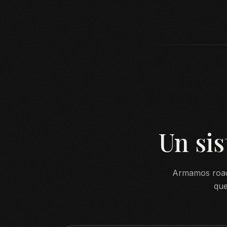
Un si
Armamos roadm
que